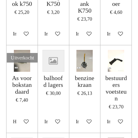
ok k750
K750
ank
oer
K750
€ 25,20
€ 3,20
€ 4,60
€ 23,70
In winkelwagen
In winkelwagen
In winkelwagen
In winkelwage
Uitverkocht
As voor
balhoof
benzine
bestuurd
bokstan
d lagers
kraan
ers
daard
voetsteu
€ 30,00
€ 26,13
n
€ 7,40
€ 23,70
Houd mij op de hoogte
In winkelwagen
In winkelwagen
In winkelwage