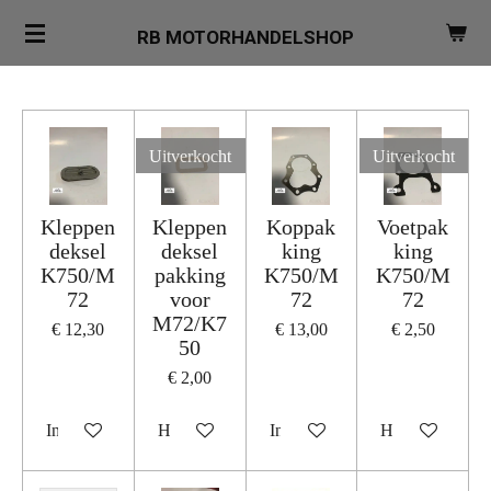
Ga
RB MOTORHANDELSHOP
direct
naar
de
hoofdinhoud
Uitverkocht
Uitverkocht
Kleppen
Kleppen
Koppak
Voetpak
deksel
deksel
king
king
K750/M
pakking
K750/M
K750/M
72
voor
72
72
M72/K7
€ 12,30
€ 13,00
€ 2,50
50
€ 2,00
In winkelwagen
Houd mij op de hoogte
In winkelwagen
Houd mij op de