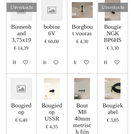
Uitverkocht
Uitverkocht
Binnenb
bobine
Borgbou
Bougie
and
6V
t vooras
NGK
3,75x19
BP6HS
€ 60,00
€ 4,30
€ 14,39
€ 3,30
Houd mij op de hoogte
In winkelwagen
In winkelwagen
Houd mij op de
Bougied
Bougied
Bout
Bougiek
op
op
M8
abel
USSR
40mm
€ 6,40
€ 3,85
metrisc
€ 4,35
h fijn