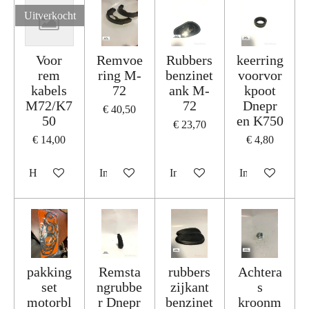
Uitverkocht
Voor
Remvoe
Rubbers
keerring
rem
ring M-
benzinet
voorvor
kabels
72
ank M-
kpoot
M72/K7
72
Dnepr
€ 40,50
50
en K750
€ 23,70
€ 14,00
€ 4,80
Houd mij op de hoogte
In winkelwagen
In winkelwagen
In winkelwage
pakking
Remsta
rubbers
Achtera
set
ngrubbe
zijkant
s
motorbl
r Dnepr
benzinet
kroonm