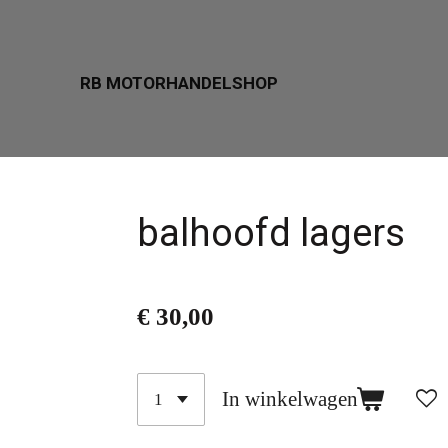
Ga
direct
RB MOTORHANDELSHOP
naar
de
hoofdinhoud
balhoofd lagers
€ 30,00
In winkelwagen