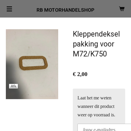
Ga
RB MOTORHANDELSHOP
direct
naar
de
Kleppendeksel
hoofdinhoud
pakking voor
M72/K750
€ 2,00
Laat het me weten
wanneer dit product
weer op voorraad is.