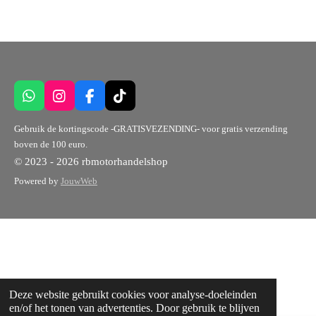
W
I
F
T
h
n
a
i
a
s
c
k
Gebruik de kortingscode -GRATISVEZENDING- voor gratis verzending
t
t
e
T
boven de 100 euro.
s
a
b
o
© 2023 - 2026 rbmotorhandelshop
A
g
o
k
p
r
o
Powered by
JouwWeb
p
a
k
m
Deze website gebruikt cookies voor analyse-doeleinden
en/of het tonen van advertenties. Door gebruik te blijven