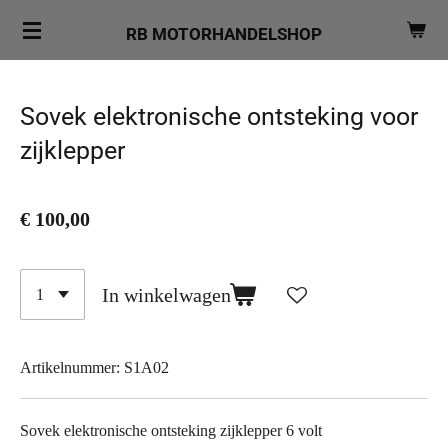
Ga
RB MOTORHANDELSHOP
direct
naar
de
Sovek elektronische ontsteking voor
hoofdinhoud
zijklepper
€ 100,00
In winkelwagen
Artikelnummer:
S1A02
Sovek elektronische ontsteking zijklepper 6 volt