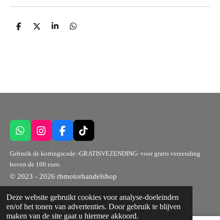
D
D
S
D
e
e
h
e
l
e
a
l
e
l
r
e
n
e
n
W
I
F
T
h
n
a
i
a
s
c
k
Gebruik de kortingscode -GRATISVEZENDING- voor gratis verzending
t
t
e
T
boven de 100 euro.
s
a
b
o
© 2023 - 2026 rbmotorhandelshop
A
g
o
k
p
r
o
Powered by
JouwWeb
Deze website gebruikt cookies voor analyse-doeleinden
p
a
k
en/of het tonen van advertenties. Door gebruik te blijven
m
maken van de site gaat u hiermee akkoord.