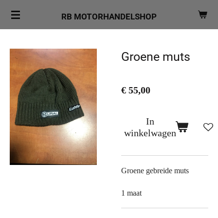
Ga
RB MOTORHANDELSHOP
direct
naar
de
Groene muts
hoofdinhoud
€ 55,00
In
winkelwagen
Groene gebreide muts
1 maat