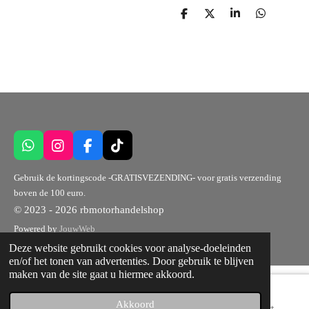
D
D
S
D
e
e
h
e
l
e
a
l
e
l
r
e
n
e
n
W
I
F
T
h
n
a
i
a
s
c
k
Gebruik de kortingscode -GRATISVEZENDING- voor gratis verzending
t
t
e
T
boven de 100 euro.
s
a
b
o
© 2023 - 2026 rbmotorhandelshop
A
g
o
k
p
r
o
Powered by
JouwWeb
p
a
k
Deze website gebruikt cookies voor analyse-doeleinden
m
en/of het tonen van advertenties. Door gebruik te blijven
maken van de site gaat u hiermee akkoord.
Akkoord
E-mailadres
Telefoonnummer
Kaart