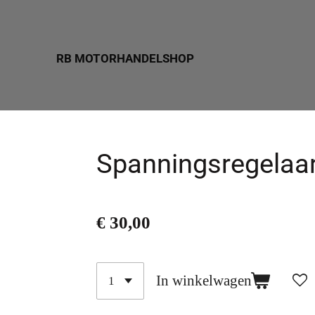
Ga
direct
RB MOTORHANDELSHOP
naar
de
hoofdinhoud
Spanningsregelaa
€ 30,00
In winkelwagen