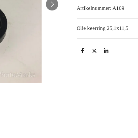
Artikelnummer:
A109
Olie keerring 25,1x11,5
D
D
S
e
e
h
l
e
a
e
l
r
n
e