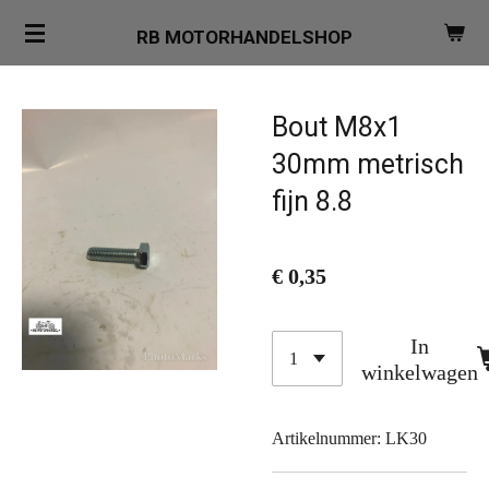
Ga
RB MOTORHANDELSHOP
direct
naar
de
Bout M8x1
hoofdinhoud
30mm metrisch
fijn 8.8
€ 0,35
In
winkelwagen
Artikelnummer:
LK30