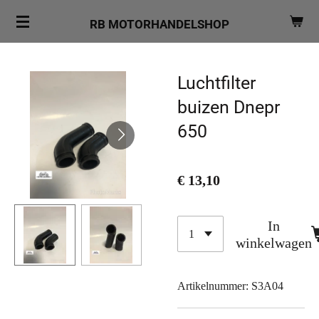
Ga
RB MOTORHANDELSHOP
direct
naar
de
Luchtfilter
hoofdinhoud
buizen Dnepr
650
€ 13,10
In
winkelwagen
Artikelnummer:
S3A04