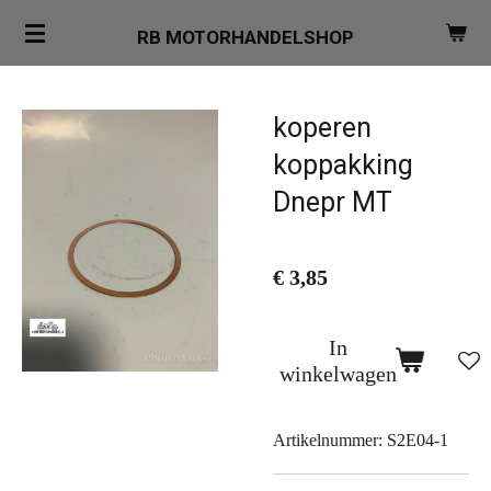
Ga
RB MOTORHANDELSHOP
direct
naar
de
koperen
hoofdinhoud
koppakking
Dnepr MT
€ 3,85
In
winkelwagen
Artikelnummer:
S2E04-1