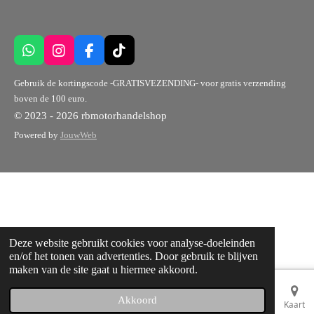
W
I
F
T
h
n
a
i
a
s
c
k
Gebruik de kortingscode -GRATISVEZENDING- voor gratis verzending
t
t
e
T
boven de 100 euro.
s
a
b
o
© 2023 - 2026 rbmotorhandelshop
A
g
o
k
p
r
o
Powered by
JouwWeb
p
a
k
m
Deze website gebruikt cookies voor analyse-doeleinden
en/of het tonen van advertenties. Door gebruik te blijven
maken van de site gaat u hiermee akkoord.
Akkoord
E-mailadres
Telefoonnummer
Kaart