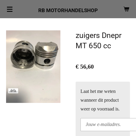
Ga
RB MOTORHANDELSHOP
direct
naar
de
zuigers Dnepr
hoofdinhoud
MT 650 cc
€ 56,60
Laat het me weten
wanneer dit product
weer op voorraad is.