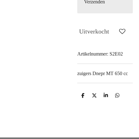
Verzenden
Uitverkocht
Artikelnummer:
S2E02
zuigers Dnepr MT 650 cc
D
D
S
D
e
e
h
e
l
e
a
l
e
l
r
e
n
e
n