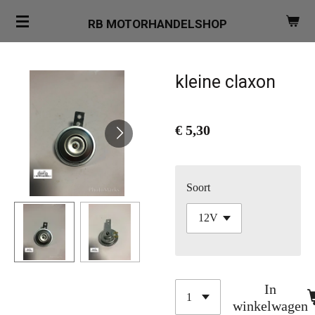
Ga
RB MOTORHANDELSHOP
direct
naar
de
kleine claxon
hoofdinhoud
€ 5,30
Soort
In
winkelwagen