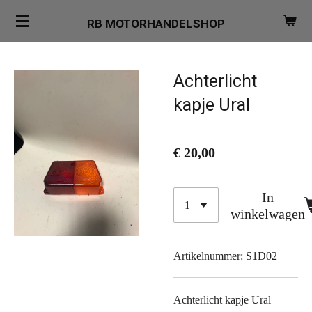
Ga
RB MOTORHANDELSHOP
direct
naar
de
Achterlicht
hoofdinhoud
kapje Ural
€ 20,00
In
winkelwagen
Artikelnummer:
S1D02
Achterlicht kapje Ural