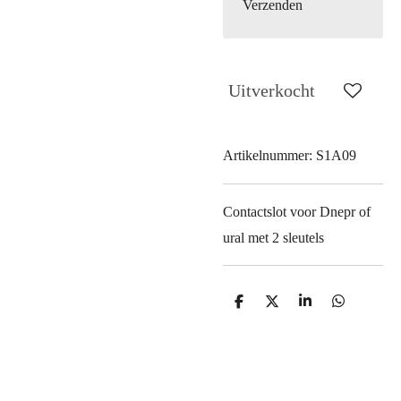
Verzenden
Uitverkocht
Artikelnummer:
S1A09
Contactslot voor Dnepr of
ural met 2 sleutels
D
D
S
D
e
e
h
e
l
e
a
l
e
l
r
e
n
e
n