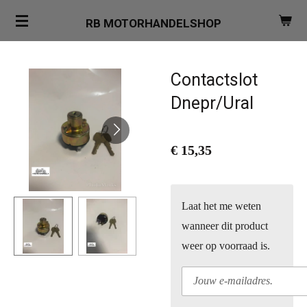
Ga
RB MOTORHANDELSHOP
direct
naar
de
Contactslot
hoofdinhoud
Dnepr/Ural
€ 15,35
Laat het me weten
wanneer dit product
weer op voorraad is.