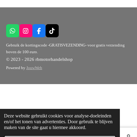
W
I
F
T
h
n
a
i
a
s
c
k
Gebruik de kortingscode -GRATISVEZENDING- voor gratis verzending
t
t
e
T
boven de 100 euro.
s
a
b
o
© 2023 - 2026 rbmotorhandelshop
A
g
o
k
p
r
o
Powered by
JouwWeb
p
a
k
m
Deze website gebruikt cookies voor analyse-doeleinden
en/of het tonen van advertenties. Door gebruik te blijven
maken van de site gaat u hiermee akkoord.