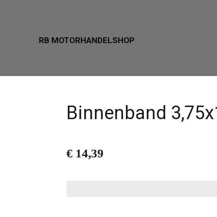
Ga
direct
RB MOTORHANDELSHOP
naar
de
hoofdinhoud
Binnenband 3,75x
€ 14,39